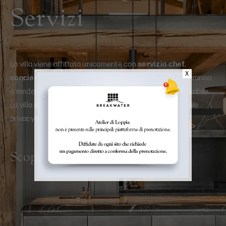
Servizi
La villa viene affittata unicamente con
servizio chef
,
X
concierge virtuale
e
servizio di pulizie
, che contribuiranno
a rendere il soggiorno sul lago un’esperienza indimenticabile.
La villa è il luogo ideale per trascorrere del tempo in totale
privacy ma senza rinunciare a comfort di alto livello.
Scopri di più