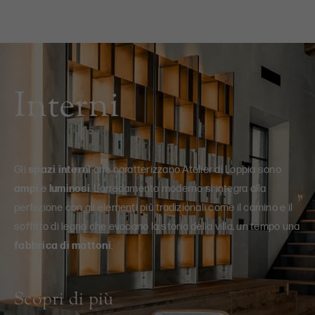
Interni
Gli
spazi interni
che caratterizzano Atelier di Loppia sono
ampi
e
luminosi
. L’arredamento moderno si integra alla
perfezione con gli elementi più tradizionali come il camino e il
soffitto di legno che evocano la storia della villa, un tempo una
fabbrica di mattoni
.
Scopri di più