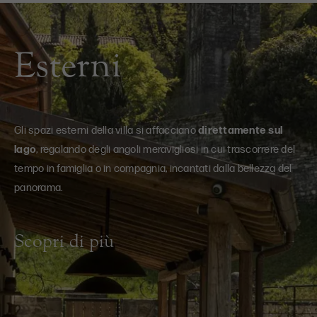
Esterni
Gli spazi esterni della villa si affacciano
direttamente sul
lago
, regalando degli angoli meravigliosi in cui trascorrere del
tempo in famiglia o in compagnia, incantati dalla bellezza del
panorama.
Scopri di più