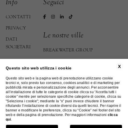
Info
Seguici
CONTATTI
PRIVACY
Le nostre ville
DATI
SOCIETARI
BREAKWATER GROUP
BREAKWATER GRIANTE
ACCESSIBILITÀ
X
Questo sito web utilizza i cookie
BREAKWATER BELLAGIO
Questo sito web e la pagina web di prenotazione utilizzano cookie
ATELIER DI LOPPIA
tecnici e, solo previo tuo consenso, cookies analitici e di marketing per
pubblicità mirata e personalizzazione degli annunci. Per acconsentire
all’installazione di tutte le categorie di cookie clicca su “Accetta tutti i
cookie” mentre per selezionare specifiche categorie di cookie, clicca su
©2023-2026 Breakwater
"Seleziona i cookie"; mediante la “x” puoi invece chiudere il banner
Website by Blastness
rifiutando l’installazione di cookie diversi da quelli tecnici. Per riaprire il
banner e modificare le preferenze, clicca su “Cookie” nel footer del sito
web e della pagina di prenotazione. Per maggiori informazioni
clicca
qui
.
PRENOTA