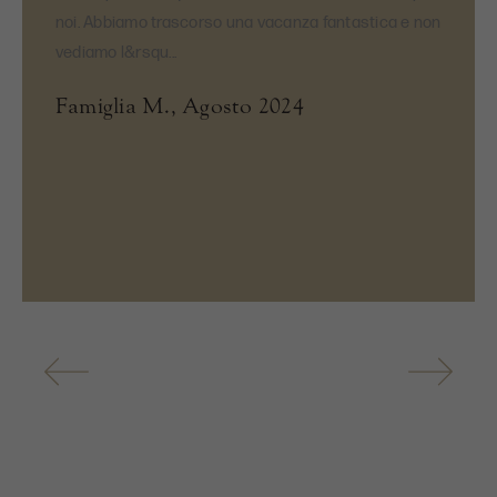
noi. Abbiamo trascorso una vacanza fantastica e non
vediamo l&rsqu...
Famiglia M., Agosto 2024