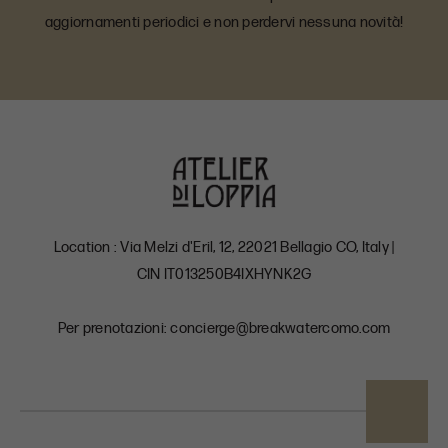
aggiornamenti periodici e non perdervi nessuna novità!
Location : Via Melzi d'Eril, 12, 22021 Bellagio CO, Italy |
CIN IT013250B4IXHYNK2G
Per prenotazioni: concierge@breakwatercomo.com