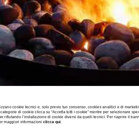
zzano cookie tecnici e, solo previo tuo consenso, cookies analitici e di marketi
 categorie di cookie clicca su “Accetta tutti i cookie” mentre per selezionare spe
 rifiutando l’installazione di cookie diversi da quelli tecnici. Per riaprire il ba
Per maggiori informazioni
clicca qui
.