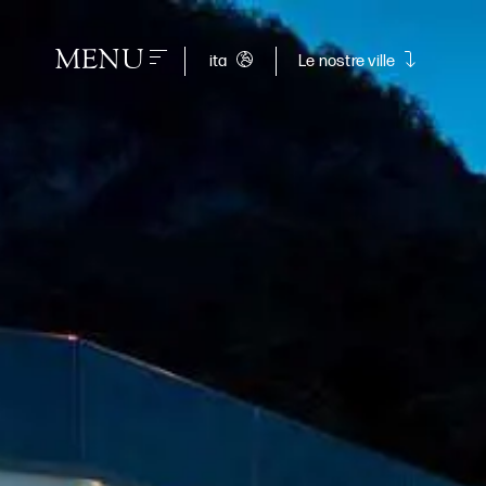
MENU
ita
Le nostre ville