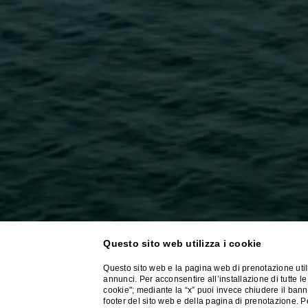
Questo sito web utilizza i cookie
Questo sito web e la pagina web di prenotazione utili
annunci. Per acconsentire all’installazione di tutte le
cookie"; mediante la “x” puoi invece chiudere il banner
footer del sito web e della pagina di prenotazione. 