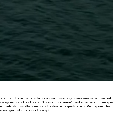
zzano cookie tecnici e, solo previo tuo consenso, cookies analitici e di marketi
 categorie di cookie clicca su “Accetta tutti i cookie” mentre per selezionare spe
 rifiutando l’installazione di cookie diversi da quelli tecnici. Per riaprire il ba
Per maggiori informazioni
clicca qui
.