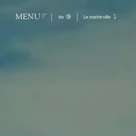
MENU
ita
Le nostre ville