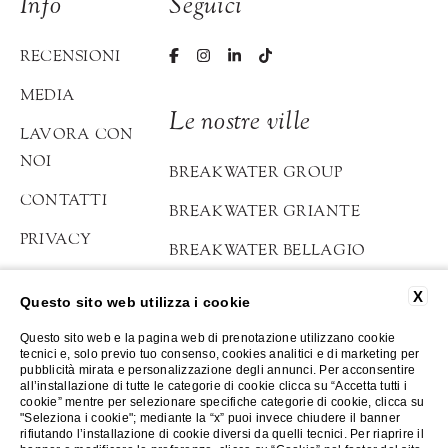
Info
Seguici
RECENSIONI
MEDIA
Le nostre ville
LAVORA CON
NOI
BREAKWATER GROUP
CONTATTI
BREAKWATER GRIANTE
PRIVACY
BREAKWATER BELLAGIO
DATI SOCIETARI
ATELIER DI LOPPIA
X
Questo sito web utilizza i cookie
COOKIE POLICY
Questo sito web e la pagina web di prenotazione utilizzano cookie
tecnici e, solo previo tuo consenso, cookies analitici e di marketing per
ACCESSIBILITÀ
pubblicità mirata e personalizzazione degli annunci. Per acconsentire
all’installazione di tutte le categorie di cookie clicca su “Accetta tutti i
cookie” mentre per selezionare specifiche categorie di cookie, clicca su
©2023-2026 Breakwater
"Seleziona i cookie"; mediante la “x” puoi invece chiudere il banner
Website by Blastness
rifiutando l’installazione di cookie diversi da quelli tecnici. Per riaprire il