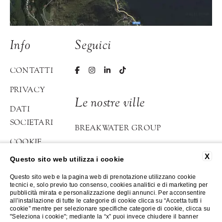
Info
Seguici
CONTATTI
PRIVACY
Le nostre ville
DATI
SOCIETARI
BREAKWATER GROUP
COOKIE
BREAKWATER GRIANTE
POLICY
X
Questo sito web utilizza i cookie
BREAKWATER BELLAGIO
ACCESSIBILITÀ
Questo sito web e la pagina web di prenotazione utilizzano cookie
tecnici e, solo previo tuo consenso, cookies analitici e di marketing per
ATELIER DI LOPPIA
pubblicità mirata e personalizzazione degli annunci. Per acconsentire
all’installazione di tutte le categorie di cookie clicca su “Accetta tutti i
cookie” mentre per selezionare specifiche categorie di cookie, clicca su
©2023-2026 Breakwater
"Seleziona i cookie"; mediante la “x” puoi invece chiudere il banner
Website by Blastness