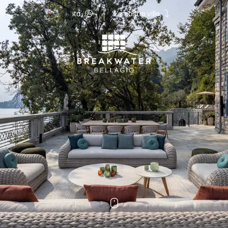
ita
Le nostre ville