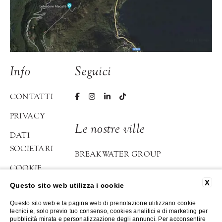
Info
Seguici
CONTATTI
PRIVACY
Le nostre ville
DATI
SOCIETARI
BREAKWATER GROUP
COOKIE
BREAKWATER GRIANTE
POLICY
X
Questo sito web utilizza i cookie
BREAKWATER BELLAGIO
ACCESSIBILITÀ
Questo sito web e la pagina web di prenotazione utilizzano cookie
tecnici e, solo previo tuo consenso, cookies analitici e di marketing per
ATELIER DI LOPPIA
pubblicità mirata e personalizzazione degli annunci. Per acconsentire